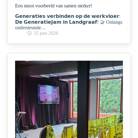
Een mooi voorbeeld van samen sterker!
𝗚𝗲𝗻𝗲𝗿𝗮𝘁𝗶𝗲𝘀 𝘃𝗲𝗿𝗯𝗶𝗻𝗱𝗲𝗻 𝗼𝗽 𝗱𝗲 𝘄𝗲𝗿𝗸𝘃𝗹𝗼𝗲𝗿:
𝗗𝗲 𝗚𝗲𝗻𝗲𝗿𝗮𝘁𝗶𝗲𝗝𝗮𝗺 𝗶𝗻 𝗟𝗮𝗻𝗱𝗴𝗿𝗮𝗮𝗳! 🤝 Onlangs
ondersteunde…
25 juni 2026