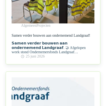
Algemeen
Projecten
Samen verder bouwen aan ondernemend Landgraaf!
𝗦𝗮𝗺𝗲𝗻 𝘃𝗲𝗿𝗱𝗲𝗿 𝗯𝗼𝘂𝘄𝗲𝗻 𝗮𝗮𝗻
𝗼𝗻𝗱𝗲𝗿𝗻𝗲𝗺𝗲𝗻𝗱 𝗟𝗮𝗻𝗱𝗴𝗿𝗮𝗮𝗳. 🤝 Afgelopen
week stond Ondernemersfonds Landgraaf…
25 juni 2026