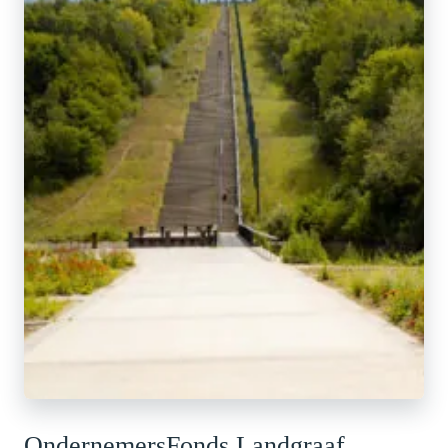
OndernemersFonds Landgraaf