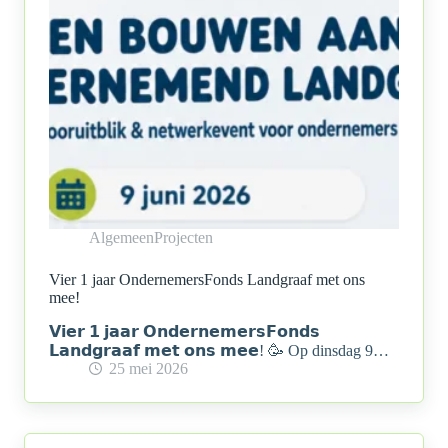
Algemeen
Projecten
Vier 1 jaar OndernemersFonds Landgraaf met ons
mee!
𝗩𝗶𝗲𝗿 𝟭 𝗷𝗮𝗮𝗿 𝗢𝗻𝗱𝗲𝗿𝗻𝗲𝗺𝗲𝗿𝘀𝗙𝗼𝗻𝗱𝘀
𝗟𝗮𝗻𝗱𝗴𝗿𝗮𝗮𝗳 𝗺𝗲𝘁 𝗼𝗻𝘀 𝗺𝗲𝗲! 🥳 Op dinsdag 9…
25 mei 2026