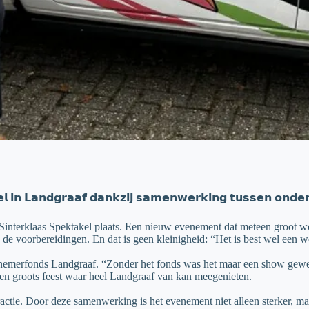
𝗲𝗹 𝗶𝗻 𝗟𝗮𝗻𝗱𝗴𝗿𝗮𝗮𝗳 𝗱𝗮𝗻𝗸𝘇𝗶𝗷 𝘀𝗮𝗺𝗲𝗻𝘄𝗲𝗿𝗸𝗶𝗻𝗴 𝘁𝘂𝘀𝘀𝗲𝗻 𝗼𝗻𝗱
 Sinterklaas Spektakel plaats. Een nieuw evenement dat meteen groot 
 voorbereidingen. En dat is geen kleinigheid: “Het is best wel een werk
ernemerfonds Landgraaf. “Zonder het fonds was het maar een show gewee
 een groots feest waar heel Landgraaf van kan meegenieten.
ractie. Door deze samenwerking is het evenement niet alleen sterker, 