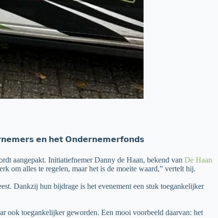
𝗲𝗿𝗻𝗲𝗺𝗲𝗿𝘀 𝗲𝗻 𝗵𝗲𝘁 𝗢𝗻𝗱𝗲𝗿𝗻𝗲𝗺𝗲𝗿𝗳𝗼𝗻𝗱𝘀
wordt aangepakt. Initiatiefnemer Danny de Haan, bekend van
De Haan
 om alles te regelen, maar het is de moeite waard,” vertelt hij.
st. Dankzij hun bijdrage is het evenement een stuk toegankelijker
maar ook toegankelijker geworden. Een mooi voorbeeld daarvan: het