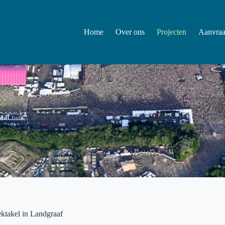
Home
Over ons
Projecten
Aanvra
aaf
ektakel in Landgraaf