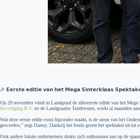
🎉 𝗘𝗲𝗿𝘀𝘁𝗲 𝗲𝗱𝗶𝘁𝗶𝗲 𝘃𝗮𝗻 𝗵𝗲𝘁 𝗠𝗲𝗴𝗮 𝗦𝗶𝗻𝘁𝗲𝗿𝗸𝗹𝗮𝗮𝘀 𝗦𝗽𝗲𝗸𝘁𝗮
Op 29 november vindt in Landgraaf de allereerste editie van het Mega
Beveiliging B.V.
en de Landgraafse Tentfeesten, werkt al maanden aan de
Wat deze eerste editie extra bijzonder maakt, is de steun van het Ond
geworden,” zegt Danny. Dankzij het fonds groeit het spektakel uit tot
Ook andere lokale ondernemers sloten zich enthousiast aan op de spaa