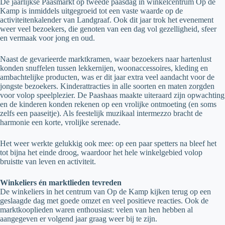
De jaarlijkse Paasmarkt op tweede paasdag in winkelcentrum Op de
Kamp is inmiddels uitgegroeid tot een vaste waarde op de
activiteitenkalender van Landgraaf. Ook dit jaar trok het evenement
weer veel bezoekers, die genoten van een dag vol gezelligheid, sfeer
en vermaak voor jong en oud.
Naast de gevarieerde marktkramen, waar bezoekers naar hartenlust
konden snuffelen tussen lekkernijen, woonaccessoires, kleding en
ambachtelijke producten, was er dit jaar extra veel aandacht voor de
jongste bezoekers. Kinderattracties in alle soorten en maten zorgden
voor volop speelplezier. De Paashaas maakte uiteraard zijn opwachting
en de kinderen konden rekenen op een vrolijke ontmoeting (en soms
zelfs een paaseitje). Als feestelijk muzikaal intermezzo bracht de
harmonie een korte, vrolijke serenade.
Het weer werkte gelukkig ook mee: op een paar spetters na bleef het
tot bijna het einde droog, waardoor het hele winkelgebied volop
bruistte van leven en activiteit.
Winkeliers én marktlieden tevreden
De winkeliers in het centrum van Op de Kamp kijken terug op een
geslaagde dag met goede omzet en veel positieve reacties. Ook de
marktkooplieden waren enthousiast: velen van hen hebben al
aangegeven er volgend jaar graag weer bij te zijn.