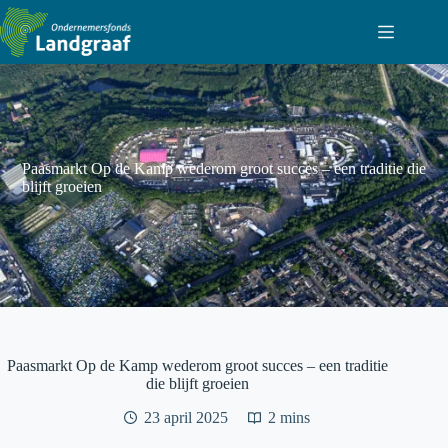
Ga
naar
de
inhoud
Paasmarkt Op de Kamp wederom groot succes – een traditie die
blijft groeien
Paasmarkt Op de Kamp wederom groot succes – een traditie
die blijft groeien
23 april 2025
2 mins